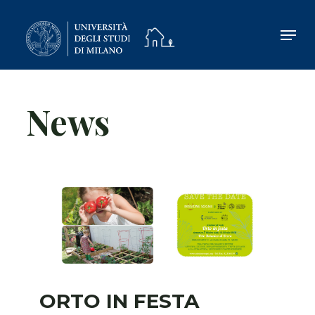
Skip
to
main
content
News
ORTO IN FESTA