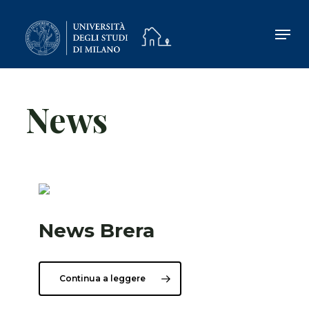
Skip
to
main
content
News
News Brera
Continua a leggere