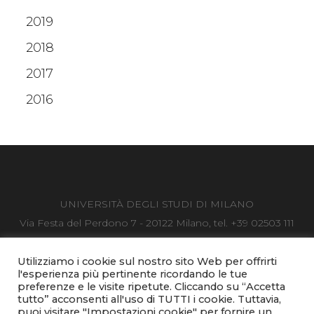
2019
2018
2017
2016
UNIVERSITÀ DEGLI STUDI DI MILANO
Via Festa del Perdono 7 - 20122 Milano, tel. +39 02503 111
Posta Elettronica Certificata
C.F. 80012650158 - P.I. 03064870151
Utilizziamo i cookie sul nostro sito Web per offrirti
l'esperienza più pertinente ricordando le tue
Accessibilità
-
Privacy & cookies
-
Note legali
preferenze e le visite ripetute. Cliccando su “Accetta
tutto” acconsenti all'uso di TUTTI i cookie. Tuttavia,
Orti Botanici della Statale © Copyright 2020
puoi visitare "Impostazioni cookie" per fornire un