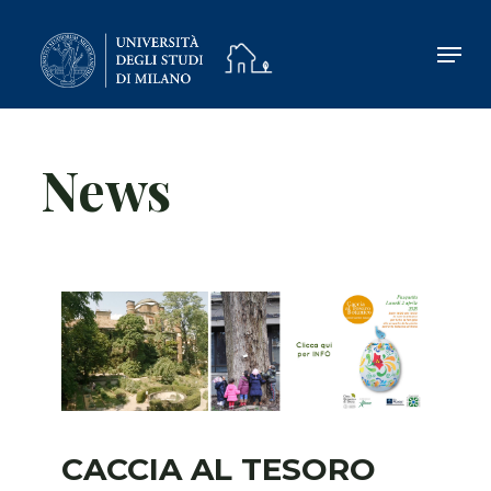
Skip
to
main
content
News
CACCIA AL TESORO