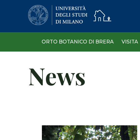
Skip
to
main
content
ORTO BOTANICO DI BRERA
VISITA
News