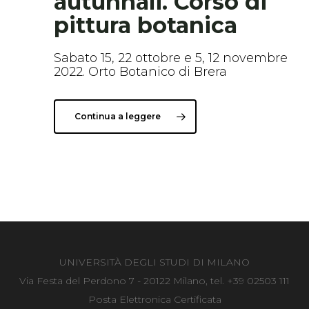
autunnali. Corso di
pittura botanica
Sabato 15, 22 ottobre e 5, 12 novembre
2022. Orto Botanico di Brera
Continua a leggere
UNIVERSITÀ DEGLI STUDI DI MILANO
Via Festa del Perdono 7 - 20122 Milano, tel. +39 02503 111
Posta Elettronica Certificata