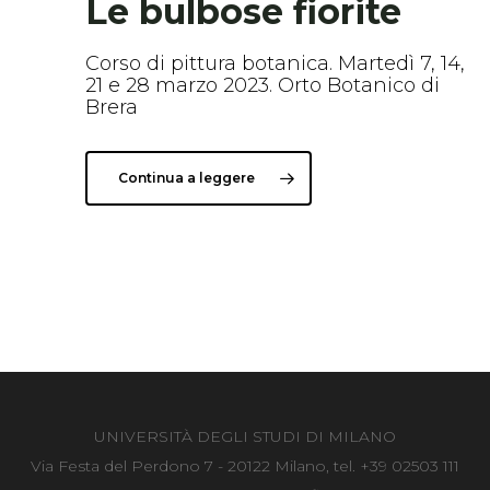
Le bulbose fiorite
Corso di pittura botanica. Martedì 7, 14,
21 e 28 marzo 2023. Orto Botanico di
Brera
Continua a leggere
UNIVERSITÀ DEGLI STUDI DI MILANO
Via Festa del Perdono 7 - 20122 Milano, tel. +39 02503 111