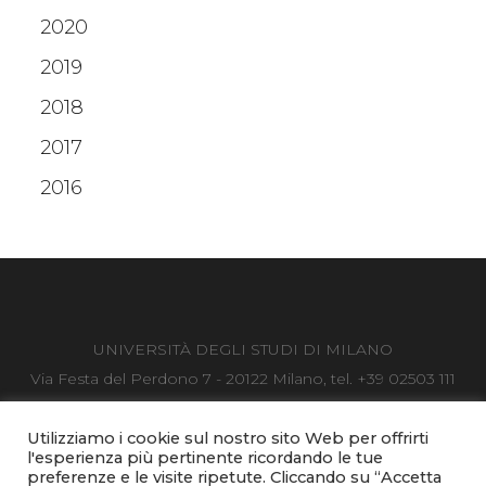
2020
2019
2018
2017
2016
UNIVERSITÀ DEGLI STUDI DI MILANO
Via Festa del Perdono 7 - 20122 Milano, tel. +39 02503 111
Posta Elettronica Certificata
C.F. 80012650158 - P.I. 03064870151
Utilizziamo i cookie sul nostro sito Web per offrirti
l'esperienza più pertinente ricordando le tue
Accessibilità
-
Privacy & cookies
-
Note legali
preferenze e le visite ripetute. Cliccando su “Accetta