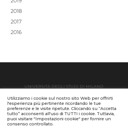
2019
2018
2017
2016
UNIVERSITÀ DEGLI STUDI DI MILANO
Via Festa del Perdono 7 - 20122 Milano, tel. +39 02503 111
Utilizziamo i cookie sul nostro sito Web per offrirti
Posta Elettronica Certificata
l'esperienza più pertinente ricordando le tue
preferenze e le visite ripetute. Cliccando su “Accetta
C.F. 80012650158 - P.I. 03064870151
tutto” acconsenti all'uso di TUTTI i cookie. Tuttavia,
Accessibilità
-
Privacy & cookies
-
Note legali
puoi visitare "Impostazioni cookie" per fornire un
consenso controllato.
Orti Botanici della Statale © Copyright 2020