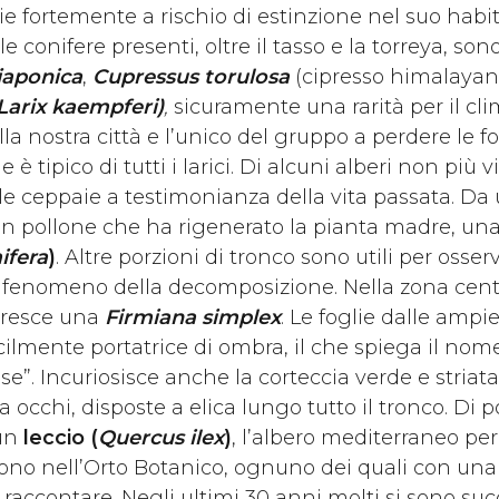
ie fortemente a rischio di estinzione nel suo habit
 le conifere presenti, oltre il tasso e la torreya, son
japonica
,
Cupressus torulosa
(cipresso himalayan
Larix kaempferi)
,
sicuramente una rarità per il cli
ella nostra città e l’unico del gruppo a perdere le fo
è tipico di tutti i larici. Di alcuni alberi non più 
 le ceppaie a testimonianza della vita passata. Da 
un pollone che ha rigenerato la pianta madre, un
ifera
)
. Altre porzioni di tronco sono utili per osserv
il fenomeno della decomposizione. Nella zona centr
 cresce una
Firmiana simplex
. Le foglie dalle amp
cilmente portatrice di ombra, il che spiega il no
se”. Incuriosisce anche la corteccia verde e striata 
i a occhi, disposte a elica lungo tutto il tronco. Di 
 un
leccio (
Quercus ilex
)
, l’albero mediterraneo per
ivono nell’Orto Botanico, ognuno dei quali con una
 raccontare. Negli ultimi 30 anni molti si sono suc