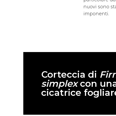
nuovi sono sta
imponenti.
Corteccia di
Fir
simplex
con un
cicatrice fogliar