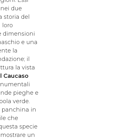
gioni. Essi
 nei due
a storia del
 loro
 e dimensioni
maschio e una
ente la
dazione; il
tura la vista
l Caucaso
Monumentali
fonde pieghe e
pola verde.
e panchina in
le che
 questa specie
o mostrare un