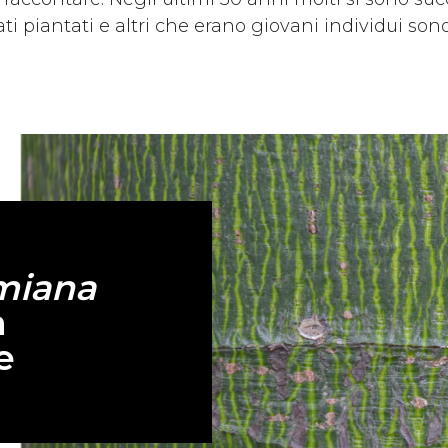
ti piantati e altri che erano giovani individui son
miana
a
e