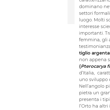
l
caratterizzano
dominano net
settori formali
luogo. Molti s
interesse sci
importanti. Tr
femmina, gli a
testimonianza
tiglio argenta
non appena si
(
Pterocarya fr
d’Italia, car
uno sviluppo 
Nell’angolo p
pietra un gr
presenta i tip
l’Orto ha altr