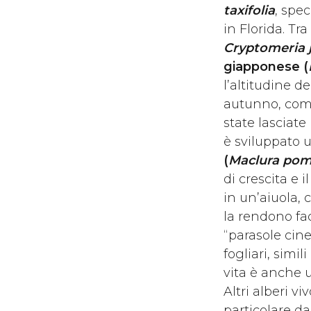
taxifolia
, spec
in Florida. Tra
Cryptomeria 
giapponese (
l’altitudine d
autunno, come 
state lasciate
è sviluppato 
(
Maclura pom
di crescita e 
in un’aiuola,
la rendono fa
“parasole cine
fogliari, simil
vita è anche
Altri alberi v
particolare da