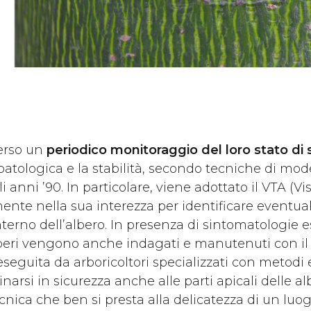
erso un
periodico monitoraggio del loro stato di 
topatologica e la stabilità, secondo tecniche di mo
gli anni ’90. In particolare, viene adottato il VTA 
mente nella sua interezza per identificare eventua
l’interno dell’albero. In presenza di sintomatologi
alberi vengono anche indagati e manutenuti con i
 eseguita da arboricoltori specializzati con metodi 
narsi in sicurezza anche alle parti apicali delle a
ica che ben si presta alla delicatezza di un luogo