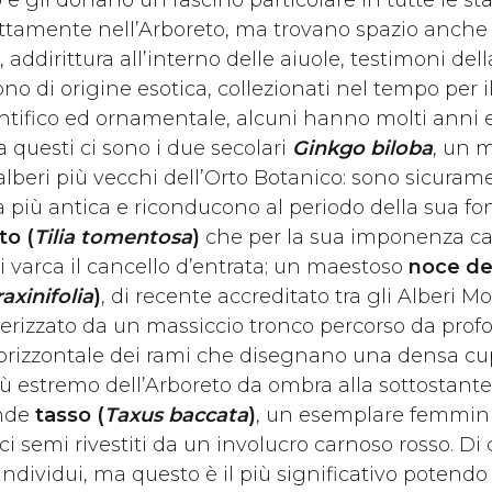
 e gli donano un fascino particolare in tutte le sta
tamente nell’Arboreto, ma trovano spazio anche
, addirittura all’interno delle aiuole, testimoni dell
ono di origine esotica, collezionati nel tempo per il
entifico ed ornamentale, alcuni hanno molti anni
a questi ci sono i due secolari
Ginkgo biloba
, un 
lberi più vecchi dell’Orto Botanico: sono sicuram
 più antica e riconducono al periodo della sua fon
to (
Tilia tomentosa
)
che per la sua imponenza cat
 varca il cancello d’entrata; un maestoso
noce de
axinifolia
)
, di recente accreditato tra gli Alberi 
atterizzato da un massiccio tronco percorso da pro
orizzontale dei rami che disegnano una densa cu
iù estremo dell’Arboreto da ombra alla sottostant
ande
tasso (
Taxus baccata
)
, un esemplare femmini
ici semi rivestiti da un involucro carnoso rosso. Di
i individui, ma questo è il più significativo potend