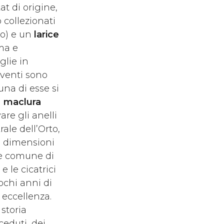
at di origine,
o collezionati
o) e un
larice
ma e
glie in
viventi sono
una di esse si
a
maclura
are gli anelli
ale dell’Orto,
ie dimensioni
me comune di
e le cicatrici
pochi anni di
 eccellenza.
 storia
ceduti, dei