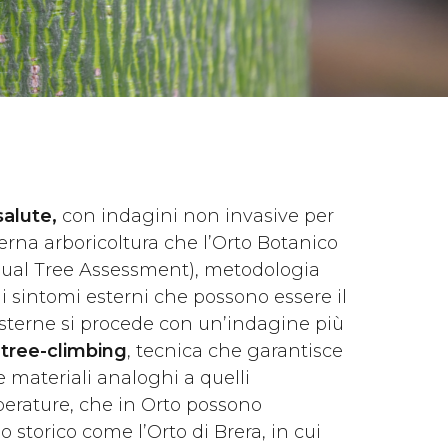
salute
,
con indagini non invasive per
derna arboricoltura che l’Orto Botanico
(Visual Tree Assessment), metodologia
li sintomi esterni che possono essere il
e esterne si procede con un’indagine più
l
tree-climbing
, tecnica che garantisce
e materiali analoghi a quelli
lberature, che in Orto possono
 storico come l’Orto di Brera, in cui