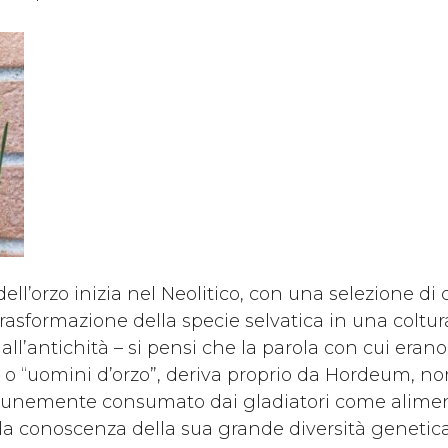
ll’orzo inizia nel Neolitico, con una selezione di c
trasformazione della specie selvatica in una coltur
ll’antichità – si pensi che la parola con cui erano
”, o “uomini d’orzo”, deriva proprio da Hordeum, no
omunemente consumato dai gladiatori come alimen
 e la conoscenza della sua grande diversità genetic