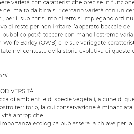
ere varietà con caratteristiche precise in funzion
del malto da birra si ricercano varietà con un cert
i, per il suo consumo diretto si impiegano orzi n
rivo di reste per non irritare l’apparato boccale de
il pubblico potrà toccare con mano l’estrema variab
n Wolfe Barley (OWB) e le sue variegate caratteris
tate nel contesto della storia evolutiva di questo 
ini
IODIVERSITÀ
cca di ambienti e di specie vegetali, alcune di q
stro territorio, la cui conservazione è minacciata
tività antropiche.
o importanza ecologica può essere la chiave per la 