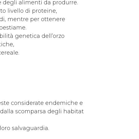
e degli alimenti da produrre.
o livello di proteine,
udi, mentre per ottenere
l bestiame.
ilità genetica dell’orzo
tiche,
cereale.
ueste considerate endemiche e
 dalla scomparsa degli habitat
loro salvaguardia.