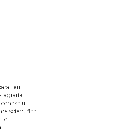
aratteri
a agraria
 conosciuti
me scientifico
to.
a