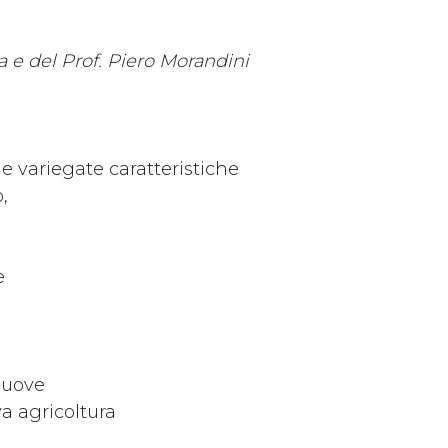
ta e del Prof. Piero Morandini
ue variegate caratteristiche
,
e
nuove
a agricoltura