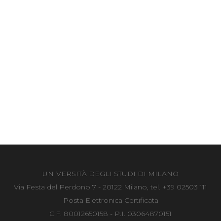
UNIVERSITÀ DEGLI STUDI DI MILANO
Via Festa del Perdono 7 - 20122 Milano, tel. +39 02503 111
Posta Elettronica Certificata
C.F. 80012650158 - P.I. 03064870151