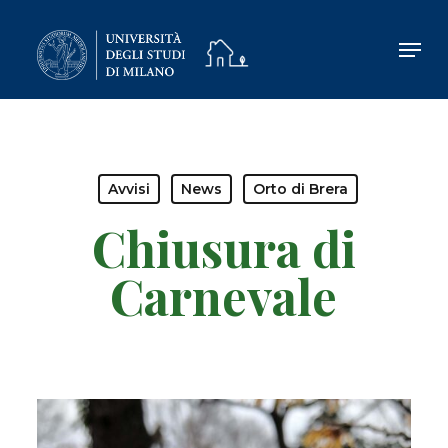
Skip
to
main
content
Avvisi
News
Orto di Brera
Chiusura di
Carnevale