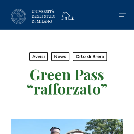
Skip
to
main
content
Avvisi
News
Orto di Brera
Green Pass
“rafforzato”